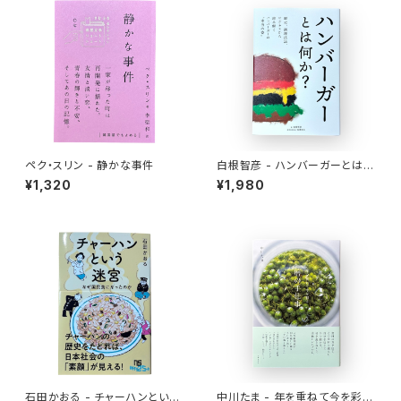
ペク・スリン - 静かな事件
白根智彦 - ハンバーガーとは何
か？
¥1,320
¥1,980
石田かおる - チャーハンという
中川たま - 年を重ねて今を彩る