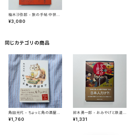
柚木沙弥郎 - 旅の手帖 中世美
術に憧れて
¥3,080
同じカテゴリの商品
角田光代 - ちょっと角の酒屋ま
鈴木勇一郎 - おみやげと鉄道
で
「名物」が語る日本近代史
¥1,760
¥1,331