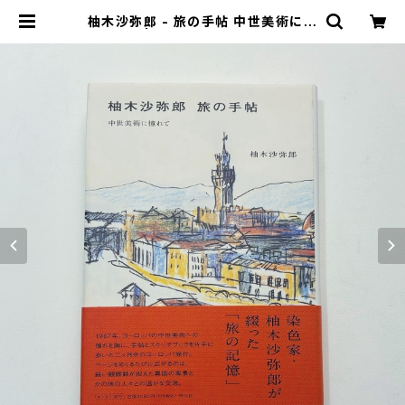
柚木沙弥郎 - 旅の手帖 中世美術に憧
れて | stacks bookstore