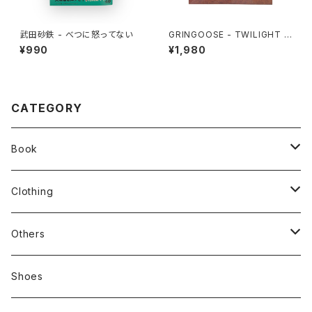
武田砂鉄 - べつに怒ってない
GRINGOOSE - TWILIGHT W
ANDER
¥990
¥1,980
CATEGORY
Book
stacks
Clothing
新刊本
Tees
Others
Zine、Other
Sweatshirts
Mixcd
Shoes