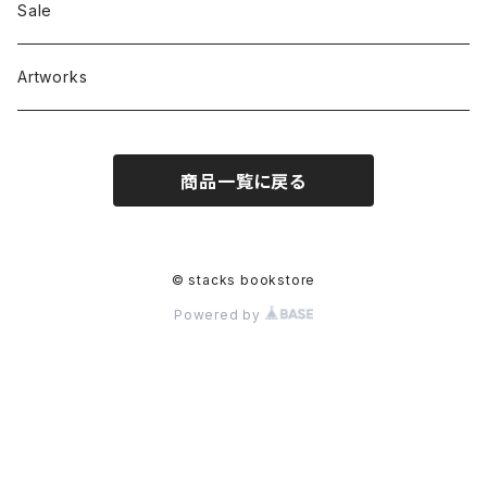
RC SLUM / ROYALTY CLUB
Bag & Accessories
雑貨
Sale
Artworks
商品一覧に戻る
© stacks bookstore
Powered by