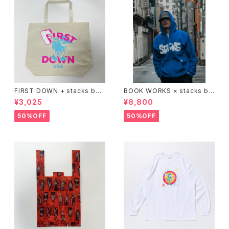
FIRST DOWN + stacks boo
BOOK WORKS × stacks bo
kstore BIG TOTE
okstore "Jimbocho Beat Li
¥3,025
¥8,800
brary zip up hood"
50%OFF
50%OFF