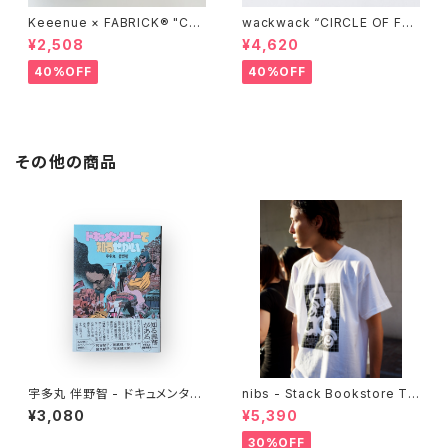
Keeenue × FABRICK®︎ "CO
wackwack “CIRCLE OF FRI
MPACT SHOPPING BAG" st
ENDS” L/S TEE
¥2,508
¥4,620
acks Exclusive model
40%OFF
40%OFF
その他の商品
宇多丸 伴野智 - ドキュメンタリ
nibs - Stack Bookstore Te
ーで知るせかい
e
¥3,080
¥5,390
30%OFF