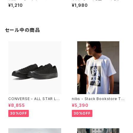
迷宮 なぜ国民食になったのか
暦の手仕事
¥1,210
¥1,980
セール中の商品
CONVERSE - ALL STAR LG
nibs - Stack Bookstore Te
CY OX （ALL BLACK)
e
¥8,855
¥5,390
30%OFF
30%OFF