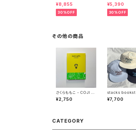
AR LGCY OX （ALL B
ore Tee
¥8,855
¥5,390
LACK)
30%OFF
30%OFF
その他の商品
さくらももこ - COJI C
stacks bookst
OJI FAN BOOK コジ
NATIONAL Ji
¥2,750
¥7,700
コジのすべて
o Nylon Cap
CATEGORY