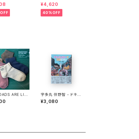
COMPACT SHOP
OF FRIENDS” L/S TE
08
¥4,620
BAG" stacks E
E
ive model
OFF
40%OFF
OADS ARE LIG
宇多丸 伴野智 - ドキュ
Lightness Ankl
メンタリーで知るせかい
00
¥3,080
cks