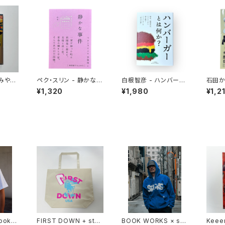
おみやげ
ペク・スリン - 静かな事
白根智彦 - ハンバーガ
石田か
件
ーとは何か？
ンとい
¥1,320
¥1,980
¥1,2
食にな
Bookst
FIRST DOWN + stac
BOOK WORKS × sta
Keee