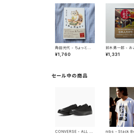
角田光代 - ちょっと角
鈴木勇一郎 - 
の酒屋まで
と鉄道 「名物」が語る日
¥1,760
¥1,331
本近代史
セール中の商品
CONVERSE - ALL ST
nibs - Stack 