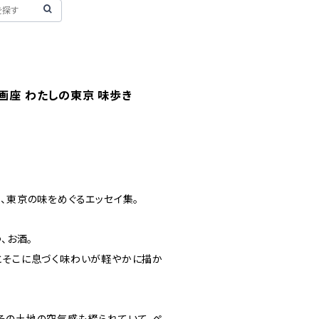
名画座 わたしの東京 味歩き
、東京の味をめぐるエッセイ集。
、お酒。
とそこに息づく味わいが軽やかに描か
その土地の空気感も綴られていて、ペ