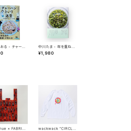
おる - チャーハ
中川たま - 年を重ねて
う迷宮 なぜ国民
今を彩る 暦の手仕事
10
¥1,980
ったのか
nue × FABRICK
wackwack “CIRCLE