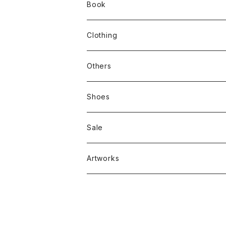
Book
stacks
Clothing
新刊本
Tees
Others
Zine、Other
Sweatshirts
Mixcd
Shoes
RC SLUM / ROYALTY CLUB
Bag & Accessories
雑貨
Sale
Artworks