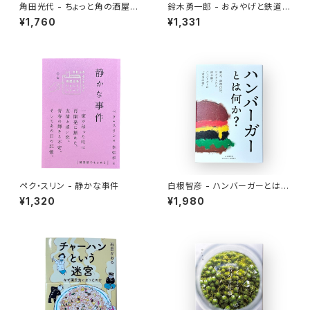
角田光代 - ちょっと角の酒屋ま
鈴木勇一郎 - おみやげと鉄道
で
「名物」が語る日本近代史
¥1,760
¥1,331
ペク・スリン - 静かな事件
白根智彦 - ハンバーガーとは何
か？
¥1,320
¥1,980