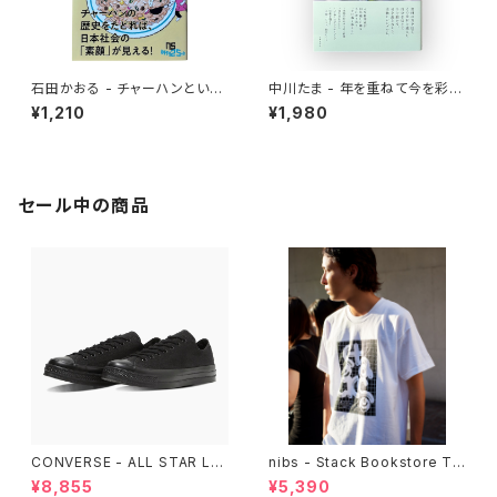
石田かおる - チャーハンという
中川たま - 年を重ねて今を彩る
迷宮 なぜ国民食になったのか
暦の手仕事
¥1,210
¥1,980
セール中の商品
CONVERSE - ALL STAR LG
nibs - Stack Bookstore Te
CY OX （ALL BLACK)
e
¥8,855
¥5,390