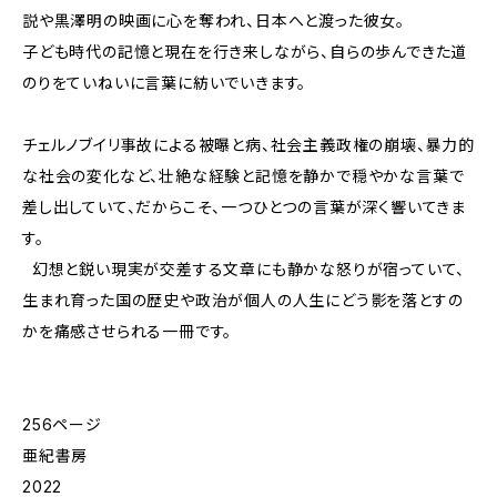
説や黒澤明の映画に心を奪われ、日本へと渡った彼女。
子ども時代の記憶と現在を行き来しながら、自らの歩んできた道
のりをていねいに言葉に紡いでいきます。
チェルノブイリ事故による被曝と病、社会主義政権の崩壊、暴力的
な社会の変化など、壮絶な経験と記憶を静かで穏やかな言葉で
差し出していて、だからこそ、一つひとつの言葉が深く響いてきま
す。
幻想と鋭い現実が交差する文章にも静かな怒りが宿っていて、
生まれ育った国の歴史や政治が個人の人生にどう影を落とすの
かを痛感させられる一冊です。
256ページ
亜紀書房
2022