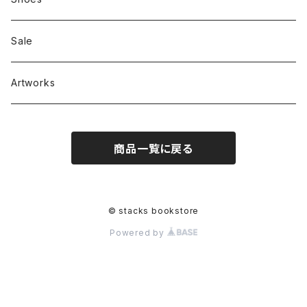
RC SLUM / ROYALTY CLUB
Bag & Accessories
雑貨
Sale
Artworks
商品一覧に戻る
© stacks bookstore
Powered by