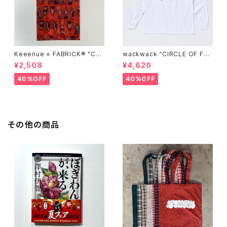
Keeenue × FABRICK®︎ "CO
wackwack “CIRCLE OF FRI
MPACT SHOPPING BAG" st
ENDS” L/S TEE
¥2,508
¥4,620
acks Exclusive model
40%OFF
40%OFF
その他の商品