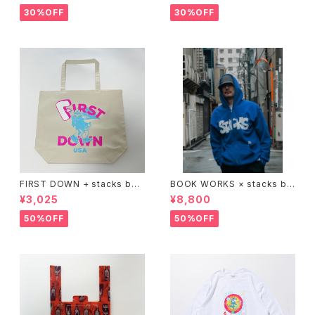
30%OFF
30%OFF
FIRST DOWN + stacks boo
BOOK WORKS × stacks bo
kstore BIG TOTE
okstore "Jimbocho Beat Li
¥3,025
¥8,800
brary zip up hood"
50%OFF
50%OFF