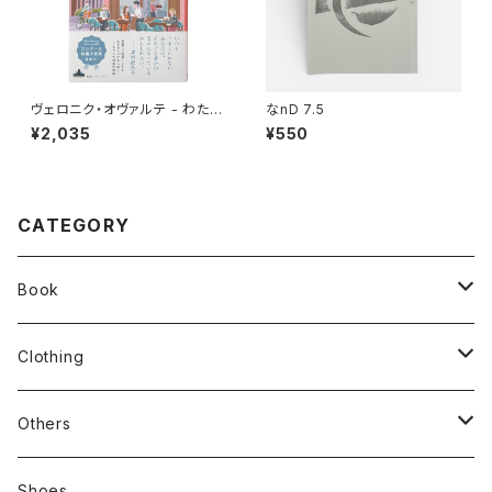
ヴェロニク・オヴァルテ - わたし
なnD 7.5
たちの不完全な人生へ
¥2,035
¥550
CATEGORY
Book
stacks
Clothing
新刊本
Tees
Others
Zine、Other
Sweatshirts
Mixcd
Shoes