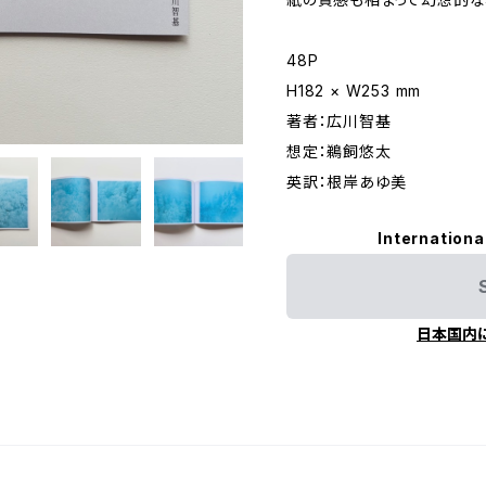
48P
H182 × W253 mm
著者：広川智基
想定：鵜飼悠太
英訳：根岸あゆ美
Internationa
日本国内