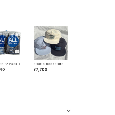
th "2 Pack Tru
stacks bookstore -
NATIONAL Jimboch
940
¥7,700
o Nylon Cap