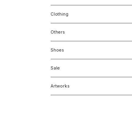
stacks
Clothing
新刊本
Tees
Others
Zine、Other
Sweatshirts
Mixcd
Shoes
RC SLUM / ROYALTY CLUB
Bag & Accessories
雑貨
Sale
Artworks