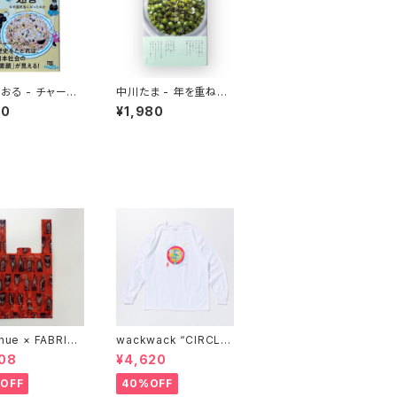
おる - チャーハ
中川たま - 年を重ねて
う迷宮 なぜ国民
今を彩る 暦の手仕事
10
¥1,980
ったのか
nue × FABRICK
wackwack “CIRCLE
COMPACT SHOP
OF FRIENDS” L/S TE
08
¥4,620
BAG" stacks E
E
ive model
OFF
40%OFF