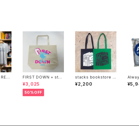
 REA
FIRST DOWN + stac
stacks bookstore -
Alway
e
ks bookstore BIG T
染太郎 Tote
nks"
¥3,025
¥2,200
¥5,
OTE
50%OFF