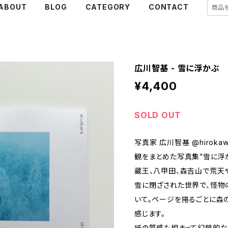
ABOUT
BLOG
CATEGORY
CONTACT
広川智基 - 雪に浮かぶ
¥4,400
SOLD OUT
写真家 広川智基 @hirok
観をまとめた写真集”雪に浮か
蔵王、八甲田、森吉山で荒天
雪に閉ざされた世界で、怪物
いて。ページを捲るごとに森
感じます。
紙の質感も相まって幻想的な