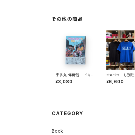
その他の商品
宇多丸 伴野智 - ドキュ
stacks - し別注
メンタリーで知るせかい
D College Te
¥3,080
¥6,600
CATEGORY
Book