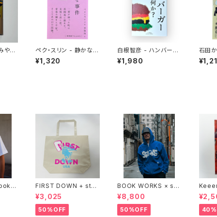
おみやげ
ペク・スリン - 静かな事
白根智彦 - ハンバーガ
石田か
件
ーとは何か？
ンとい
¥1,320
¥1,980
¥1,2
食にな
Bookst
FIRST DOWN + stac
BOOK WORKS × sta
Keee
ks bookstore BIG T
cks bookstore "Jim
®︎ "
¥3,025
¥8,800
¥2,5
OTE
bocho Beat Library
PING 
zip up hood"
xclus
50%OFF
50%OFF
40%