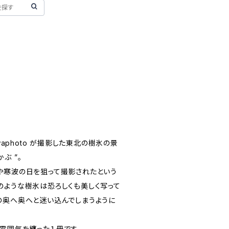
awaphoto が撮影した東北の樹氷の景
ぶ ”。
や寒波の日を狙って撮影されたという
のような樹氷は恐ろしくも美しく写って
の奥へ奥へと迷い込んでしまうように
雰囲気を纏った１冊です。