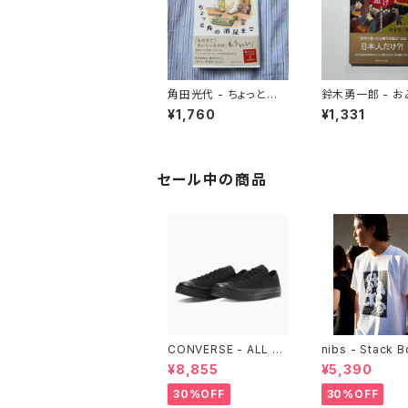
角田光代 - ちょっと角
鈴木勇一郎 - 
の酒屋まで
と鉄道 「名物」が語る日
¥1,760
¥1,331
本近代史
セール中の商品
CONVERSE - ALL ST
nibs - Stack 
AR LGCY OX （ALL B
ore Tee
¥8,855
¥5,390
LACK)
30%OFF
30%OFF