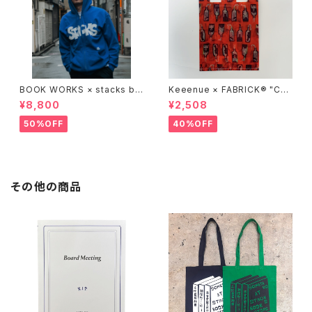
BOOK WORKS × stacks bo
Keeenue × FABRICK®︎ "CO
okstore "Jimbocho Beat Li
MPACT SHOPPING BAG" st
¥8,800
¥2,508
brary zip up hood"
acks Exclusive model
50%OFF
40%OFF
その他の商品