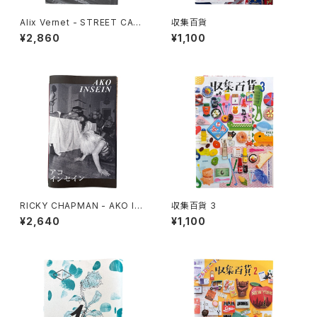
Alix Vernet - STREET CAS
収集百貨
TS
¥2,860
¥1,100
RICKY CHAPMAN - AKO IN
収集百貨 3
SEIN
¥2,640
¥1,100