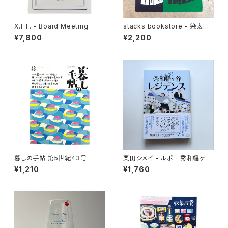
X.I.T. - Board Meeting
stacks bookstore - 染太郎
Tote
¥7,800
¥2,200
暮しの手帖 第5世紀43号
栗田シメイ - ルポ 秀和幡ヶ谷
レジデンス
¥1,210
¥1,760