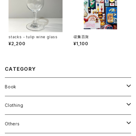
stacks - tulip wine glass
収集百貨
¥2,200
¥1,100
CATEGORY
Book
stacks
Clothing
新刊本
Tees
Others