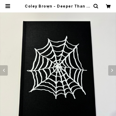
Coley Brown - Deeper Than Ni
ght (古本) | stacks bookstore