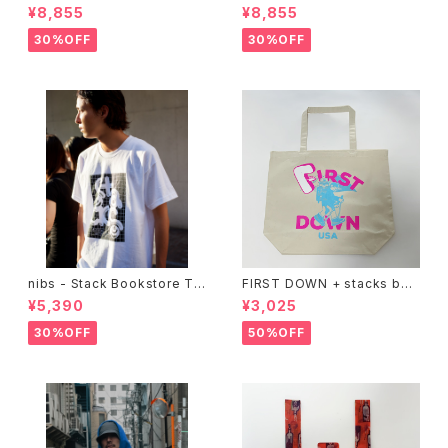
CY OX （Purple）
CY OX （ALL BLACK)
¥8,855
¥8,855
30%OFF
30%OFF
nibs - Stack Bookstore Te
FIRST DOWN + stacks boo
e
kstore BIG TOTE
¥5,390
¥3,025
30%OFF
50%OFF