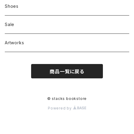
Zine、Other
Sweatshirts
Mixcd
Shoes
RC SLUM / ROYALTY CLUB
Bag & Accessories
雑貨
Sale
Artworks
商品一覧に戻る
© stacks bookstore
Powered by